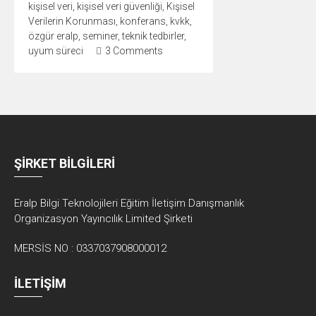
kişisel veri
,
kişisel veri güvenliği
,
Kişisel
Verilerin Korunması
,
konferans
,
kvkk
,
özgür eralp
,
seminer
,
teknik tedbirler
,
uyum süreci
3 Comments
ŞİRKET BİLGİLERİ
Eralp Bilgi Teknolojileri Eğitim İletişim Danışmanlık
Organizasyon Yayıncılık Limited Şirketi
MERSİS NO : 0337037908000012
İLETİŞİM