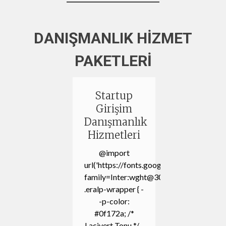
DANIŞMANLIK HİZMET
PAKETLERİ
Startup
Girişim
Danışmanlık
Hizmetleri
@import
url('https://fonts.googleapis.com/css2?
family=Inter:wght@300;400;600;700&di
.eralp-wrapper { -
-p-color:
#0f172a; /*
Lacivert Tonu */ -