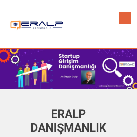
Skip
to
content
ERALP
DANIŞMANLIK